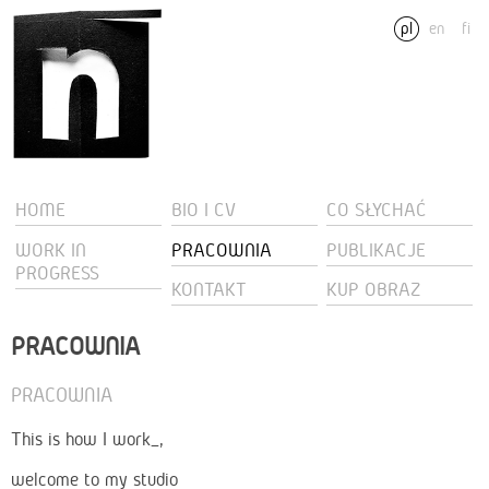
pl
en
fi
HOME
BIO I CV
CO SŁYCHAĆ
WORK IN
PRACOWNIA
PUBLIKACJE
PROGRESS
KONTAKT
KUP OBRAZ
PRACOWNIA
PRACOWNIA
This is how I work_,
welcome to my studio