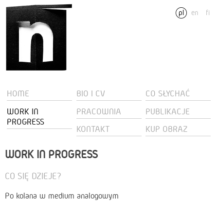
pl
en
fi
HOME
BIO I CV
CO SŁYCHAĆ
WORK IN
PRACOWNIA
PUBLIKACJE
PROGRESS
KONTAKT
KUP OBRAZ
WORK IN PROGRESS
CO SIĘ DZIEJE?
Po kolana w medium analogowym