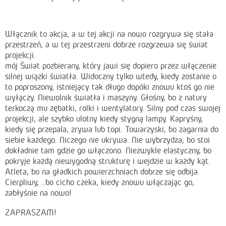
Włącznik to akcja, a w tej akcji na nowo rozgrywa się stała
przestrzeń, a w tej przestrzeni dobrze rozgrzewa się świat
projekcji.
mój Świat pozbierany, który jawi się dopiero przez włączenie
silnej wiązki światła. Widoczny tylko wtedy, kiedy zostanie o
to poproszony, istniejący tak długo dopóki znowu ktoś go nie
wyłączy. Niewolnik światła i maszyny. Głośny, bo z natury
terkoczą mu zębatki, rolki i wentylatory. Silny pod czas swojej
projekcji, ale szybko ulotny kiedy stygną lampy. Kapryśny,
kiedy się przepala, zrywa lub topi. Towarzyski, bo zagarnia do
siebie każdego. Niczego nie ukrywa. Nie wybrzydza, bo stoi
dokładnie tam gdzie go włączono. Niezwykle elastyczny, bo
pokryje każdą niewygodną strukturę i wejdzie w każdy kąt.
Atleta, bo na gładkich powierzchniach dobrze się odbija.
Cierpliwy, ..bo cicho czeka, kiedy znowu włączając go,
zabłyśnie na nowo!
ZAPRASZAM!