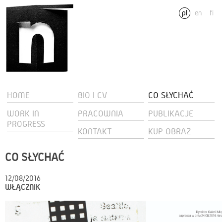
pl
en
fi
HOME
BIO I CV
CO SŁYCHAĆ
WORK IN
PRACOWNIA
PUBLIKACJE
PROGRESS
KONTAKT
KUP OBRAZ
CO SŁYCHAĆ
12/08/2016
WŁĄCZNIK