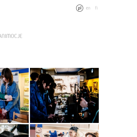
pl
en
fi
 ANIMOCJE