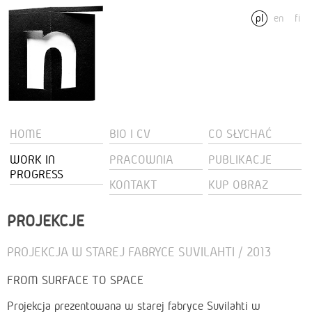
pl
en
fi
HOME
BIO I CV
CO SŁYCHAĆ
WORK IN
PRACOWNIA
PUBLIKACJE
PROGRESS
KONTAKT
KUP OBRAZ
PROJEKCJE
PROJEKCJA W STAREJ FABRYCE SUVILAHTI / 2013
FROM SURFACE TO SPACE
Projekcja prezentowana w starej fabryce Suvilahti w