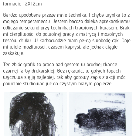
formacie 12X12cm
Bardzo upodobana przeze mnie technika. I chyba wynika to z
mojego temperamentu. Jestem bardzo daleka aptekarskiemu
odliczaniu sekund przy technikach trawionych kwasem. Brak
mi cierpliwości do powolnej pracy z matrycą i mozolnych
testów druku. W karborundzie mam pełną swobodę rąk. Daje
mi wiele możliwości, czasem kaprysi, ale jednak ciągle
zaskakuje.
Ten zbiór grafik to praca nad gestem w brudnej tkance
czarnej farby drukarskiej. Bez rękawic, w gołych łapach
wyczuwa się ją najlepiej, tak aby gotowy zapis z akcji móc
powolnie studiować już na czystym białym papierze!