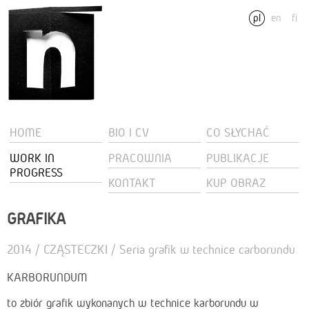
pl
en
fi
HOME
BIO I CV
CO SŁYCHAĆ
WORK IN
PRACOWNIA
PUBLIKACJE
PROGRESS
KONTAKT
KUP OBRAZ
GRAFIKA
2014 / CZĄSTECZKI / Seria grafik w technice carborundu
KARBORUNDUM
to zbiór grafik wykonanych w technice karborundu w