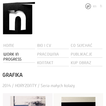
pl
en
fi
HOME
BIO I CV
CO SŁYCHAĆ
WORK IN
PRACOWNIA
PUBLIKACJE
PROGRESS
KONTAKT
KUP OBRAZ
GRAFIKA
2014 / HORYZONTY / Seria małych kolaży