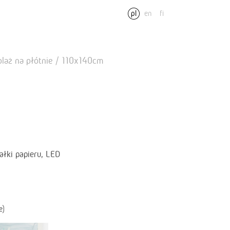
pl
en
fi
aż na płótnie / 110x140cm
ałki papieru, LED
e)