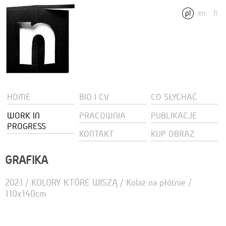
pl
en
fi
HOME
BIO I CV
CO SŁYCHAĆ
WORK IN
PRACOWNIA
PUBLIKACJE
PROGRESS
KONTAKT
KUP OBRAZ
GRAFIKA
2021 / KOLORY KTÓRE WISZĄ / Kolaż na płótnie /
110x140cm